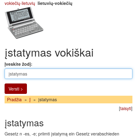
vokiečių-lietuvių
lietuvių-vokiečių
įstatymas vokiškai
Įveskite žodį:
Versti >
Pradžia
»
Į
»
įstatymas
[
taisyti
]
įstatymas
Gesetz n -es, -e; priimti įstatymą ein Gesetz verabschieden