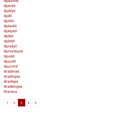
išpažintis
išperėti
išpildyti
išpilti
išpirkti
išplaukti
išplepėti
išplisti
išplėšti
išprašyti
išprovokuoti
išpuikti
išpuošti
išpurvinti
išradimas
išradingas
išradėjas
išraiškingas
išrankus
(current)
1
2
3
4
5