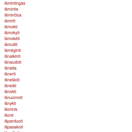
išmintingas
išmintis
išminčius
išmirti
išmokti
išmokyti
išmokėti
išmušti
išmėginti
išnaikinti
išnaudoti
išnaša
išnerti
išnešioti
išnešti
išnokti
išnuomoti
išnykti
išorinis
išorė
išparduoti
išpasakoti