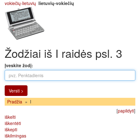
vokiečių-lietuvių
lietuvių-vokiečių
Žodžiai iš I raidės psl. 3
Įveskite žodį:
Versti >
Pradžia
»
I
[
papildyti
]
iškelti
iškentėti
iškepti
iškilmingas