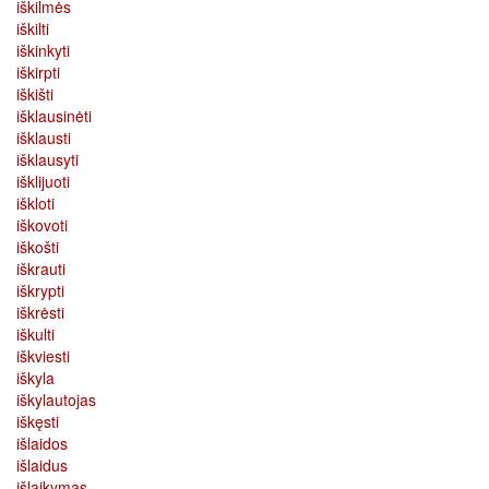
iškilmės
iškilti
iškinkyti
iškirpti
iškišti
išklausinėti
išklausti
išklausyti
išklijuoti
iškloti
iškovoti
iškošti
iškrauti
iškrypti
iškrėsti
iškulti
iškviesti
iškyla
iškylautojas
iškęsti
išlaidos
išlaidus
išlaikymas