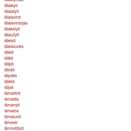
išlaikyti
išlaistyti
išlaisvinti
išlaisvintojas
išlakstyti
išlaužyti
išleisti
išleistuvės
išlieti
išlikti
išlipti
išlošti
išlydėti
išlėkti
išlįsti
išmaitinti
išmalda
išmanyti
išmatos
išmatuoti
išmesti
išmindžioti