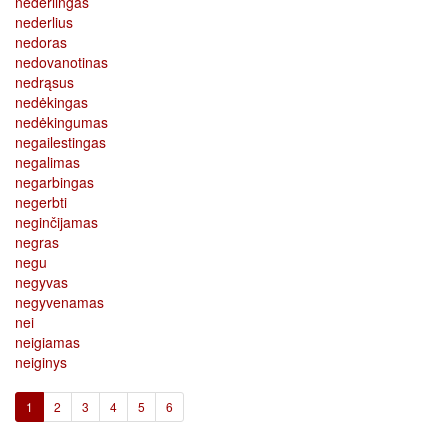
nederlingas
nederlius
nedoras
nedovanotinas
nedrąsus
nedėkingas
nedėkingumas
negailestingas
negalimas
negarbingas
negerbti
neginčijamas
negras
negu
negyvas
negyvenamas
nei
neigiamas
neiginys
(current)
1
2
3
4
5
6