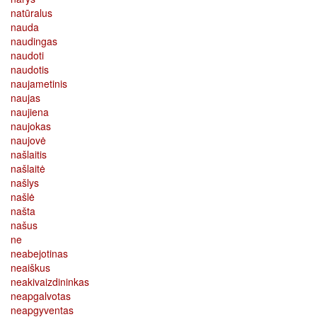
natūralus
nauda
naudingas
naudoti
naudotis
naujametinis
naujas
naujiena
naujokas
naujovė
našlaitis
našlaitė
našlys
našlė
našta
našus
ne
neabejotinas
neaiškus
neakivaizdininkas
neapgalvotas
neapgyventas