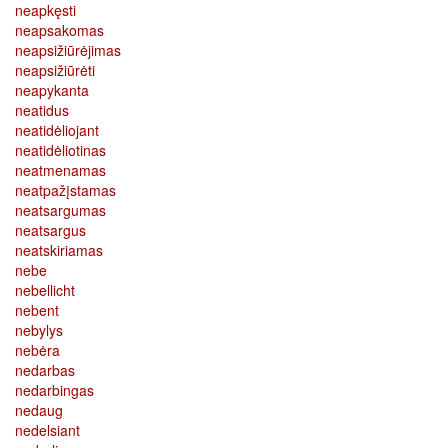
neapkęsti
neapsakomas
neapsižiūrėjimas
neapsižiūrėti
neapykanta
neatidus
neatidėliojant
neatidėliotinas
neatmenamas
neatpažįstamas
neatsargumas
neatsargus
neatskiriamas
nebe
nebellicht
nebent
nebylys
nebėra
nedarbas
nedarbingas
nedaug
nedelsiant