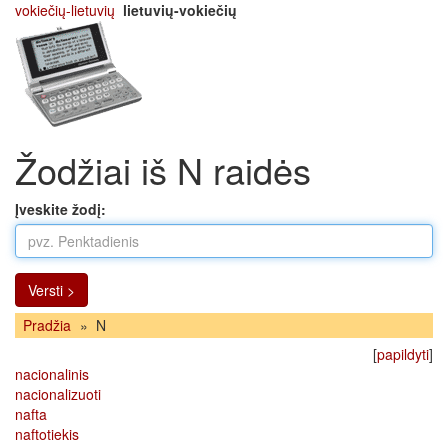
vokiečių-lietuvių
lietuvių-vokiečių
Žodžiai iš N raidės
Įveskite žodį:
Versti >
Pradžia
»
N
[
papildyti
]
nacionalinis
nacionalizuoti
nafta
naftotiekis