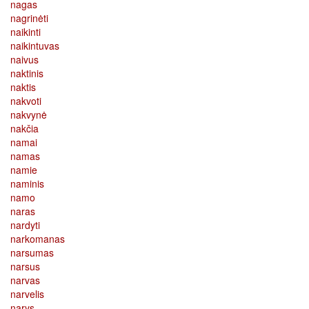
nagas
nagrinėti
naikinti
naikintuvas
naivus
naktinis
naktis
nakvoti
nakvynė
nakčia
namai
namas
namie
naminis
namo
naras
nardyti
narkomanas
narsumas
narsus
narvas
narvelis
narys