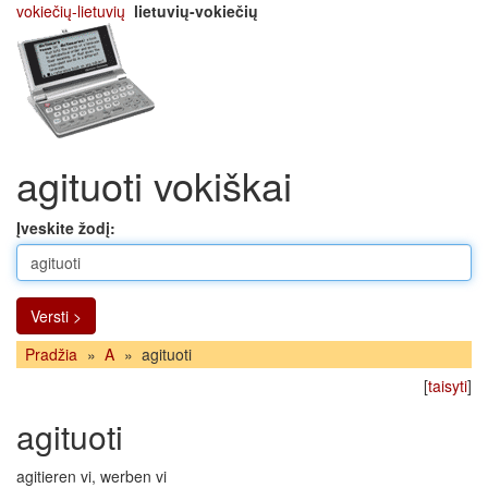
vokiečių-lietuvių
lietuvių-vokiečių
agituoti vokiškai
Įveskite žodį:
Versti >
Pradžia
»
A
»
agituoti
[
taisyti
]
agituoti
agitieren vi, werben vi