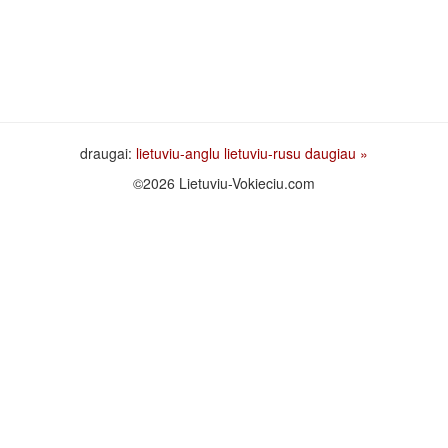
draugai:
lietuviu-anglu
lietuviu-rusu
daugiau »
©2026 Lietuviu-Vokieciu.com