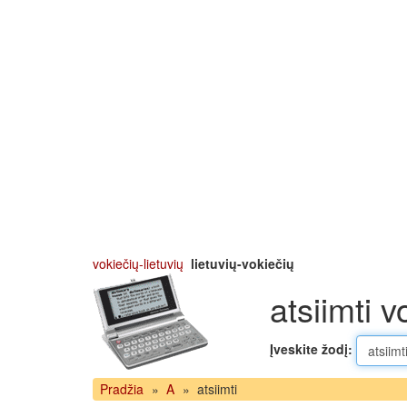
vokiečių-lietuvių
lietuvių-vokiečių
atsiimti v
Įveskite žodį:
Pradžia
»
A
»
atsiimti