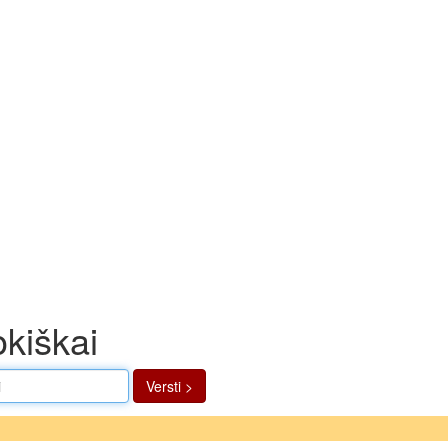
okiškai
Versti >