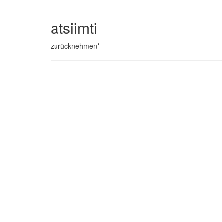
atsiimti
zurücknehmen*