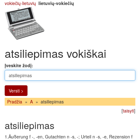
vokiečių-lietuvių
lietuvių-vokiečių
atsiliepimas vokiškai
Įveskite žodį:
Versti >
Pradžia
»
A
»
atsiliepimas
[
taisyti
]
atsiliepimas
1.Äußerung f -, -en, Gutachten n -s, -; Urteil n -s, -e, Rezension f