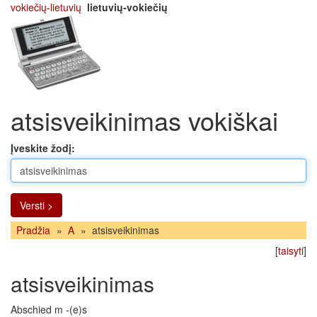
vokiečių-lietuvių
lietuvių-vokiečių
atsisveikinimas vokiškai
Įveskite žodį:
Versti >
Pradžia
»
A
»
atsisveikinimas
[
taisyti
]
atsisveikinimas
Abschied m -(e)s