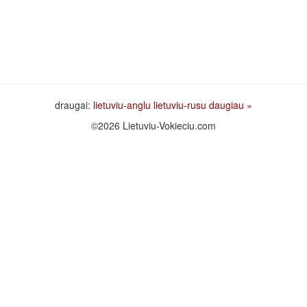
draugai:
lietuviu-anglu
lietuviu-rusu
daugiau »
©2026 Lietuviu-Vokieciu.com