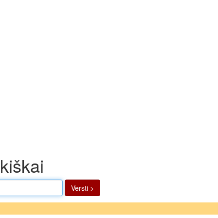
kiškai
Versti >