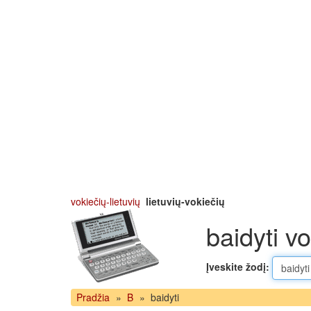
vokiečių-lietuvių
lietuvių-vokiečių
baidyti vo
Įveskite žodį:
Pradžia
»
B
»
baidyti