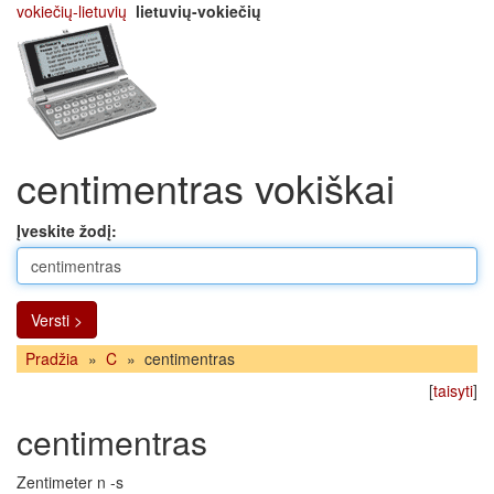
vokiečių-lietuvių
lietuvių-vokiečių
centimentras vokiškai
Įveskite žodį:
Versti >
Pradžia
»
C
»
centimentras
[
taisyti
]
centimentras
Zentimeter n -s