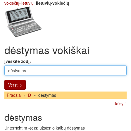
vokiečių-lietuvių
lietuvių-vokiečių
dėstymas vokiškai
Įveskite žodį:
Versti >
Pradžia
»
D
»
dėstymas
[
taisyti
]
dėstymas
Unterricht m -(e)s; užsienio kalbų dėstymas