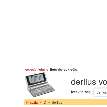
vokiečių-lietuvių
lietuvių-vokiečių
derlius v
Įveskite žodį:
Pradžia
»
D
»
derlius