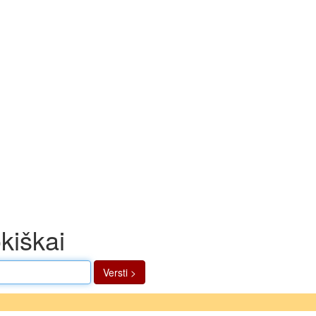
okiškai
Versti >