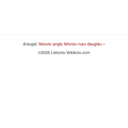
draugai:
lietuviu-anglu
lietuviu-rusu
daugiau »
©2026 Lietuviu-Vokieciu.com