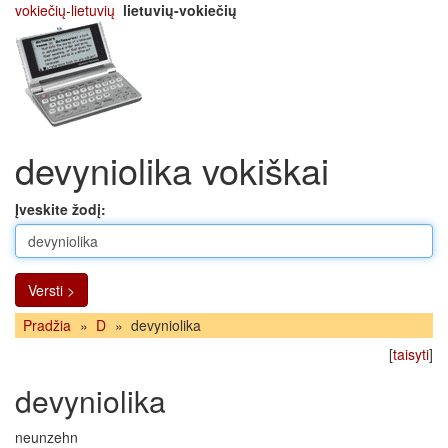
vokiečių-lietuvių
lietuvių-vokiečių
devyniolika vokiškai
Įveskite žodį:
Versti >
Pradžia
»
D
»
devyniolika
[
taisyti
]
devyniolika
neunzehn