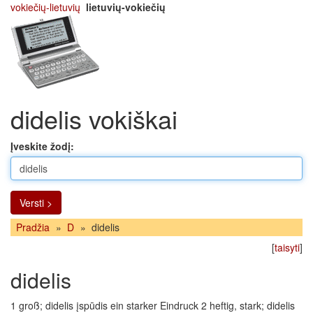
vokiečių-lietuvių
lietuvių-vokiečių
didelis vokiškai
Įveskite žodį:
Versti >
Pradžia
»
D
»
didelis
[
taisyti
]
didelis
1 groß; didelis įspūdis ein starker Eindruck 2 heftig, stark; didelis