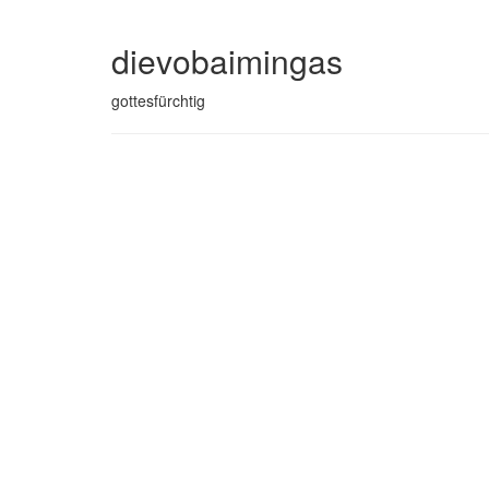
dievobaimingas
gottesfürchtig