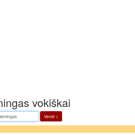
ingas vokiškai
Versti >