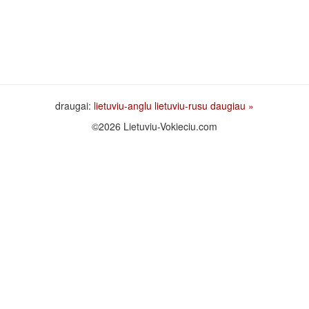
draugai:
lietuviu-anglu
lietuviu-rusu
daugiau »
©2026 Lietuviu-Vokieciu.com