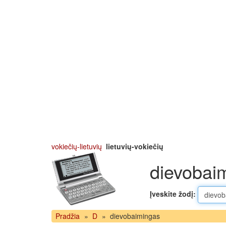
vokiečių-lietuvių
lietuvių-vokiečių
dievobaim
Įveskite žodį:
Pradžia
»
D
»
dievobaimingas