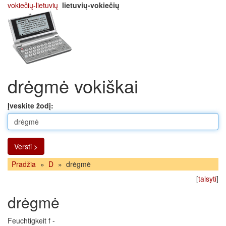
vokiečių-lietuvių
lietuvių-vokiečių
drėgmė vokiškai
Įveskite žodį:
Versti >
Pradžia
»
D
»
drėgmė
[
taisyti
]
drėgmė
Feuchtigkeit f -