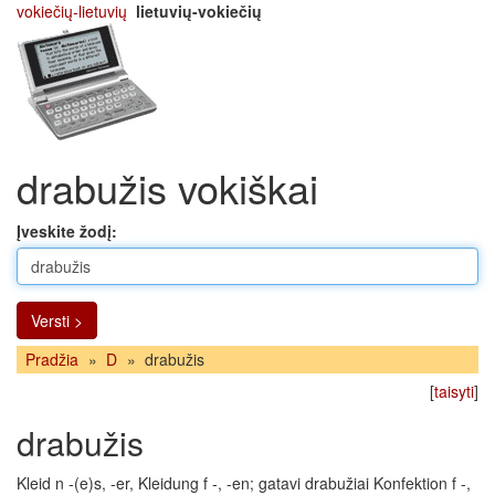
vokiečių-lietuvių
lietuvių-vokiečių
drabužis vokiškai
Įveskite žodį:
Versti >
Pradžia
»
D
»
drabužis
[
taisyti
]
drabužis
Kleid n -(e)s, -er, Kleidung f -, -en; gatavi drabužiai Konfektion f -,