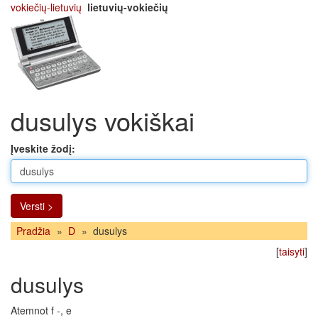
vokiečių-lietuvių
lietuvių-vokiečių
dusulys vokiškai
Įveskite žodį:
Versti >
Pradžia
»
D
»
dusulys
[
taisyti
]
dusulys
Atemnot f -, e