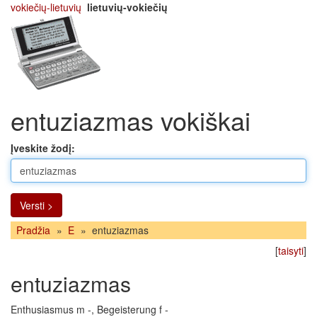
vokiečių-lietuvių
lietuvių-vokiečių
entuziazmas vokiškai
Įveskite žodį:
Versti >
Pradžia
»
E
»
entuziazmas
[
taisyti
]
entuziazmas
Enthusiasmus m -, Begeisterung f -