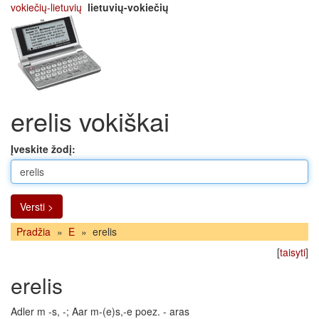
vokiečių-lietuvių
lietuvių-vokiečių
erelis vokiškai
Įveskite žodį:
Versti >
Pradžia
»
E
»
erelis
[
taisyti
]
erelis
Adler m -s, -; Aar m-(e)s,-e poez. - aras