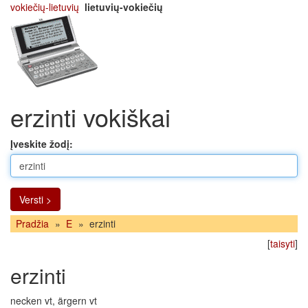
vokiečių-lietuvių
lietuvių-vokiečių
erzinti vokiškai
Įveskite žodį:
Versti >
Pradžia
»
E
»
erzinti
[
taisyti
]
erzinti
necken vt, ärgern vt