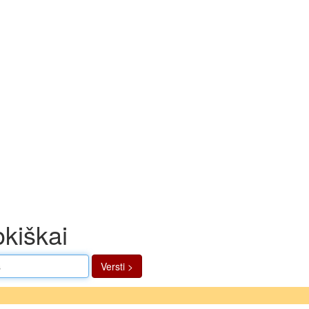
okiškai
Versti >