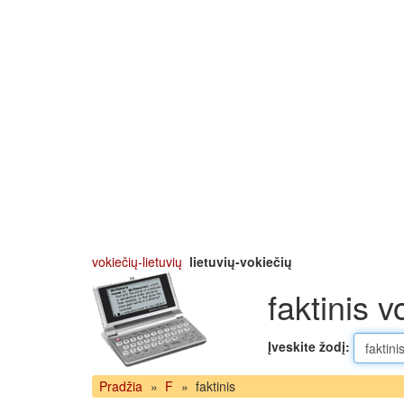
vokiečių-lietuvių
lietuvių-vokiečių
faktinis v
Įveskite žodį:
Pradžia
»
F
»
faktinis