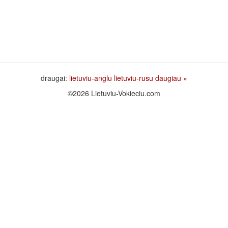
draugai:
lietuviu-anglu
lietuviu-rusu
daugiau »
©2026 Lietuviu-Vokieciu.com