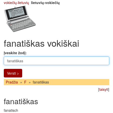
vokiečių-lietuvių
lietuvių-vokiečių
fanatiškas vokiškai
Įveskite žodį:
Versti >
Pradžia
»
F
»
fanatiškas
[
taisyti
]
fanatiškas
fanatisch