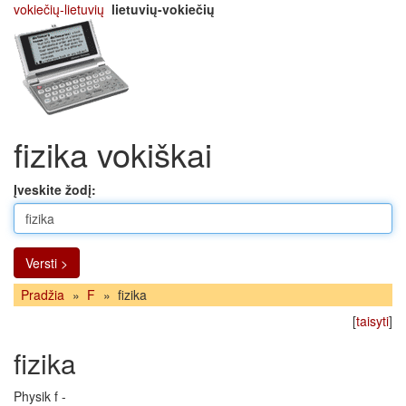
vokiečių-lietuvių
lietuvių-vokiečių
fizika vokiškai
Įveskite žodį:
Versti >
Pradžia
»
F
»
fizika
[
taisyti
]
fizika
Physik f -