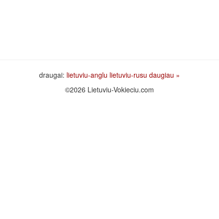
draugai:
lietuviu-anglu
lietuviu-rusu
daugiau »
©2026 Lietuviu-Vokieciu.com