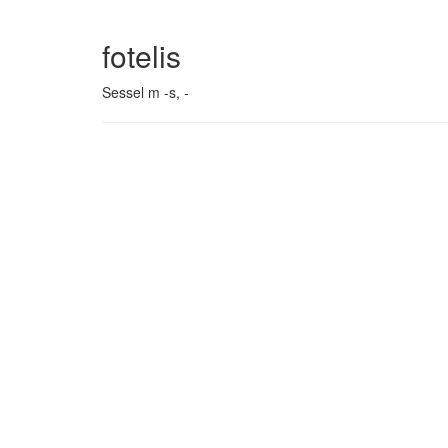
fotelis
Sessel m -s, -