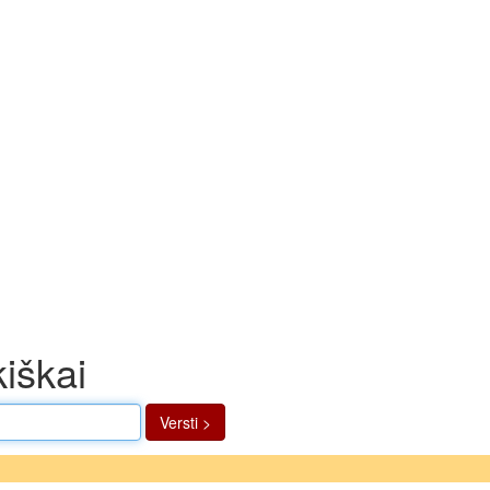
kiškai
Versti >