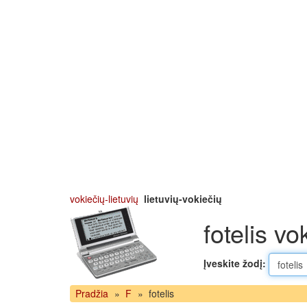
vokiečių-lietuvių
lietuvių-vokiečių
fotelis vo
Įveskite žodį:
Pradžia
»
F
»
fotelis