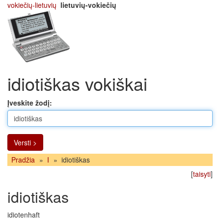
vokiečių-lietuvių
lietuvių-vokiečių
idiotiškas vokiškai
Įveskite žodį:
Versti >
Pradžia
»
I
»
idiotiškas
[
taisyti
]
idiotiškas
idiotenhaft