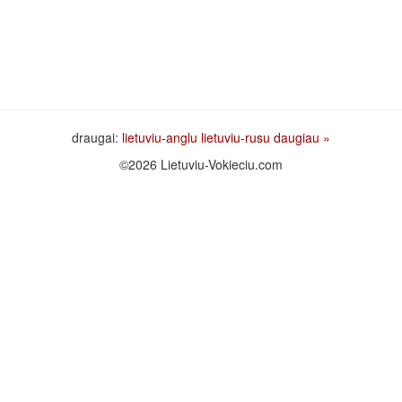
draugai:
lietuviu-anglu
lietuviu-rusu
daugiau »
©2026 Lietuviu-Vokieciu.com