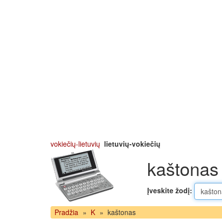
vokiečių-lietuvių
lietuvių-vokiečių
kaštonas 
Įveskite žodį:
Pradžia
»
K
»
kaštonas