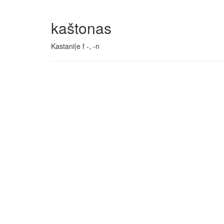
kaštonas
Kastani|e f -, -n