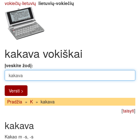
vokiečių-lietuvių
lietuvių-vokiečių
kakava vokiškai
Įveskite žodį:
Versti >
Pradžia
»
K
»
kakava
[
taisyti
]
kakava
Kakao m -s, -s