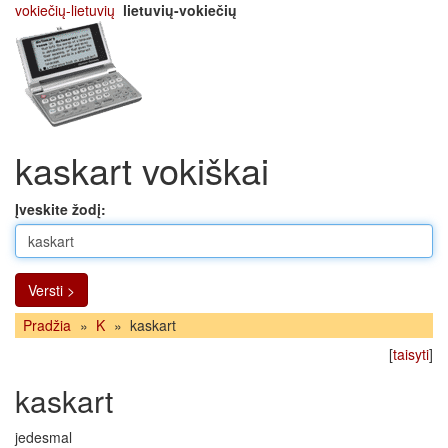
vokiečių-lietuvių
lietuvių-vokiečių
kaskart vokiškai
Įveskite žodį:
Versti >
Pradžia
»
K
»
kaskart
[
taisyti
]
kaskart
jedesmal