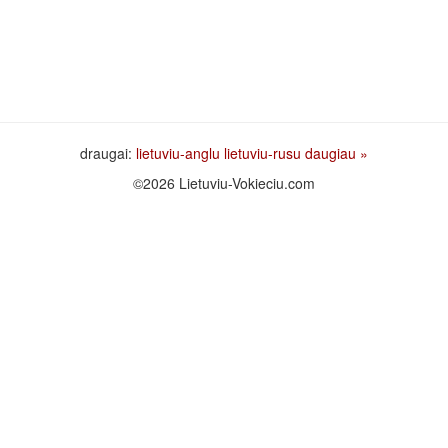
draugai:
lietuviu-anglu
lietuviu-rusu
daugiau »
©2026 Lietuviu-Vokieciu.com