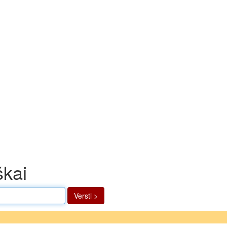
škai
Versti >