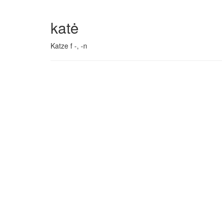
katė
Katze f -, -n