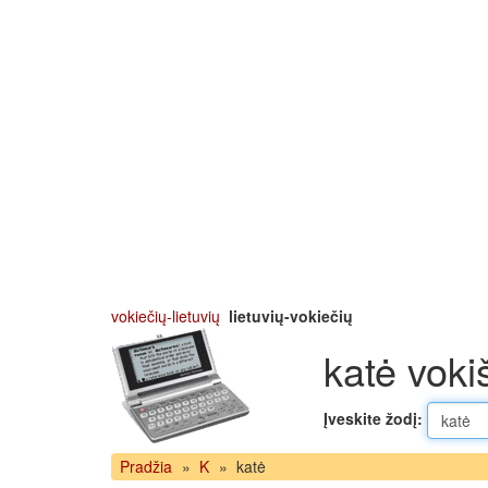
vokiečių-lietuvių
lietuvių-vokiečių
katė voki
Įveskite žodį:
Pradžia
»
K
»
katė