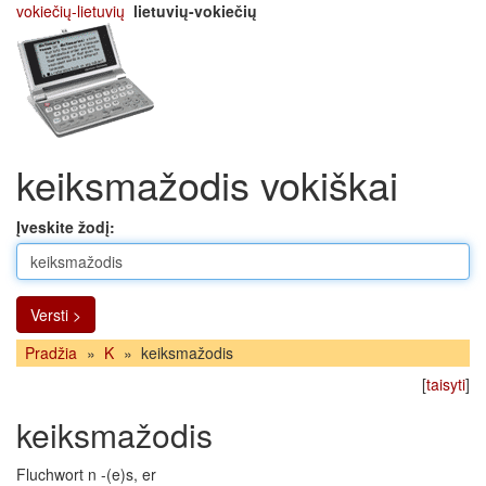
vokiečių-lietuvių
lietuvių-vokiečių
keiksmažodis vokiškai
Įveskite žodį:
Versti >
Pradžia
»
K
»
keiksmažodis
[
taisyti
]
keiksmažodis
Fluchwort n -(e)s, er