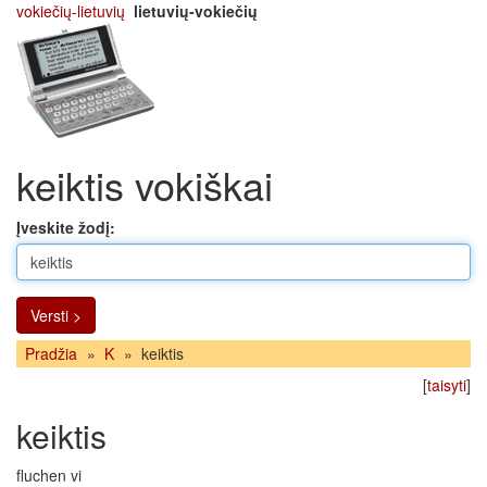
vokiečių-lietuvių
lietuvių-vokiečių
keiktis vokiškai
Įveskite žodį:
Versti >
Pradžia
»
K
»
keiktis
[
taisyti
]
keiktis
fluchen vi