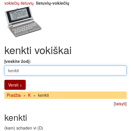
vokiečių-lietuvių
lietuvių-vokiečių
kenkti vokiškai
Įveskite žodį:
Versti >
Pradžia
»
K
»
kenkti
[
taisyti
]
kenkti
(kam) schaden vi (D)