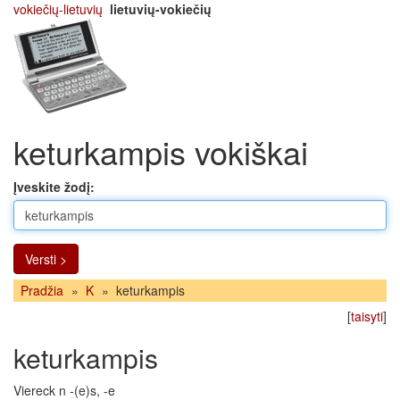
vokiečių-lietuvių
lietuvių-vokiečių
keturkampis vokiškai
Įveskite žodį:
Versti >
Pradžia
»
K
»
keturkampis
[
taisyti
]
keturkampis
Viereck n -(e)s, -e