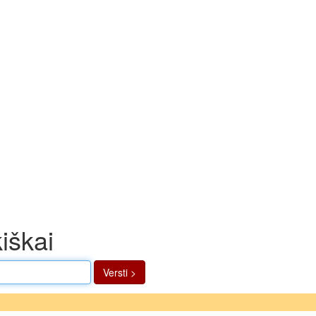
kiškai
Versti >