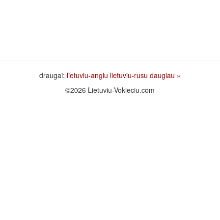
draugai:
lietuviu-anglu
lietuviu-rusu
daugiau »
©2026 Lietuviu-Vokieciu.com