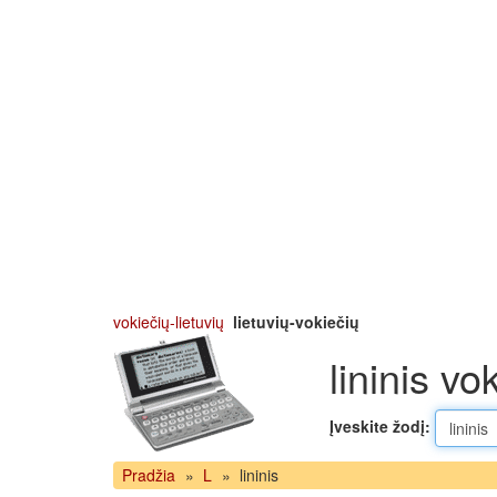
vokiečių-lietuvių
lietuvių-vokiečių
lininis vo
Įveskite žodį:
Pradžia
»
L
»
lininis