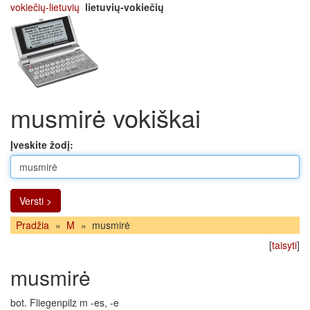
vokiečių-lietuvių
lietuvių-vokiečių
musmirė vokiškai
Įveskite žodį:
Versti >
Pradžia
»
M
»
musmirė
[
taisyti
]
musmirė
bot. Fliegenpilz m -es, -e