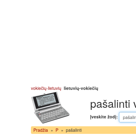
vokiečių-lietuvių
lietuvių-vokiečių
pašalinti 
Įveskite žodį:
Pradžia
»
P
»
pašalinti