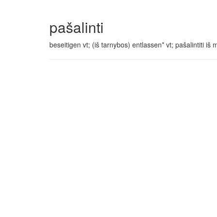
pašalinti
beseitigen vt; (iš tarnybos) entlassen* vt; pašalintiti 