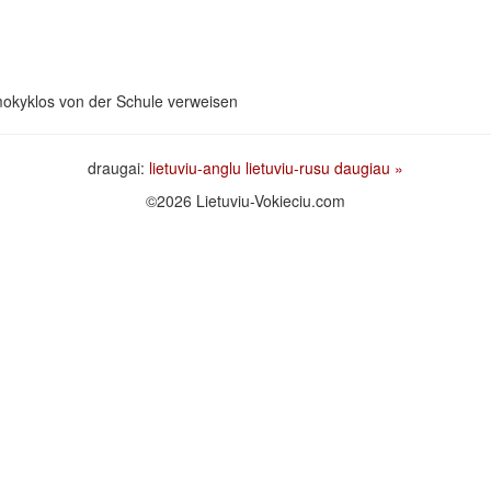
iš mokyklos von der Schule verweisen
draugai:
lietuviu-anglu
lietuviu-rusu
daugiau »
©2026 Lietuviu-Vokieciu.com