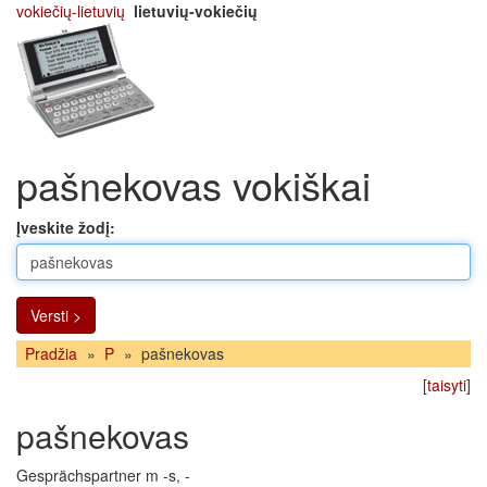
vokiečių-lietuvių
lietuvių-vokiečių
pašnekovas vokiškai
Įveskite žodį:
Versti >
Pradžia
»
P
»
pašnekovas
[
taisyti
]
pašnekovas
Gesprächspartner m -s, -