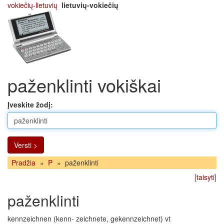
vokiečių-lietuvių
lietuvių-vokiečių
paženklinti vokiškai
Įveskite žodį:
Versti >
Pradžia
»
P
»
paženklinti
[
taisyti
]
paženklinti
kennzeichnen (kenn- zeichnete, gekennzeichnet) vt