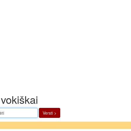
vokiškai
Versti >