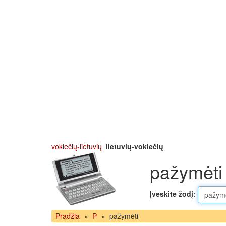
vokiečių-lietuvių
lietuvių-vokiečių
pažymėti 
Įveskite žodį:
Pradžia
»
P
»
pažymėti