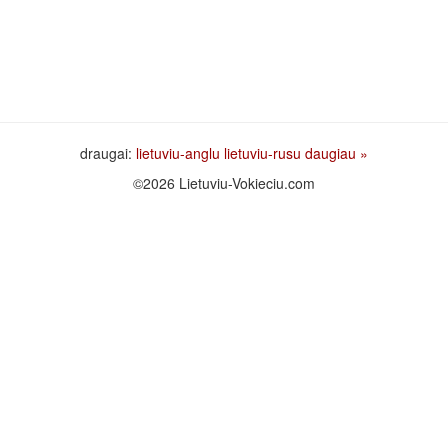
draugai:
lietuviu-anglu
lietuviu-rusu
daugiau »
©2026 Lietuviu-Vokieciu.com