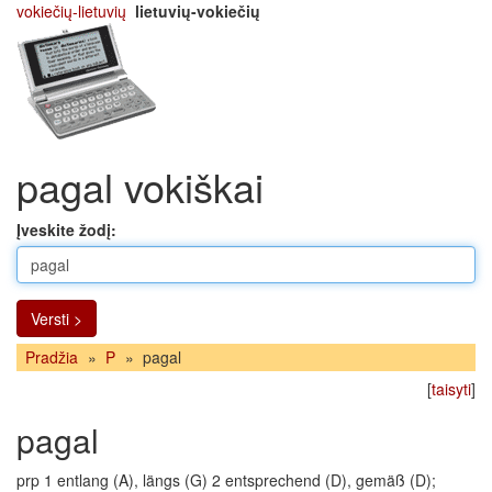
vokiečių-lietuvių
lietuvių-vokiečių
pagal vokiškai
Įveskite žodį:
Versti >
Pradžia
»
P
»
pagal
[
taisyti
]
pagal
prp 1 entlang (A), längs (G) 2 entsprechend (D), gemäß (D);