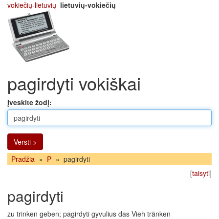
vokiečių-lietuvių
lietuvių-vokiečių
pagirdyti vokiškai
Įveskite žodį:
Versti >
Pradžia
»
P
»
pagirdyti
[
taisyti
]
pagirdyti
zu trinken geben; pagirdyti gyvulius das Vieh tränken