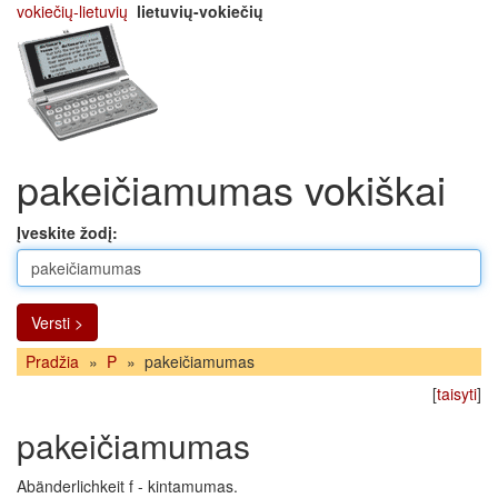
vokiečių-lietuvių
lietuvių-vokiečių
pakeičiamumas vokiškai
Įveskite žodį:
Versti >
Pradžia
»
P
»
pakeičiamumas
[
taisyti
]
pakeičiamumas
Abänderlichkeit f - kintamumas.