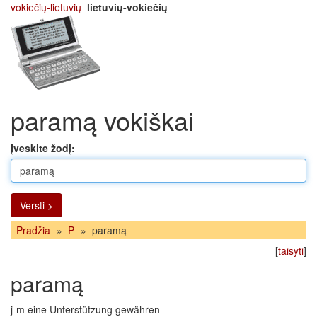
vokiečių-lietuvių
lietuvių-vokiečių
paramą vokiškai
Įveskite žodį:
Versti >
Pradžia
»
P
»
paramą
[
taisyti
]
paramą
j-m eine Unterstützung gewähren