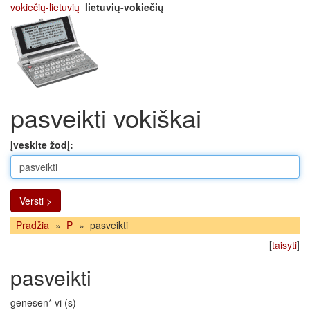
vokiečių-lietuvių
lietuvių-vokiečių
pasveikti vokiškai
Įveskite žodį:
Versti >
Pradžia
»
P
»
pasveikti
[
taisyti
]
pasveikti
genesen* vi (s)