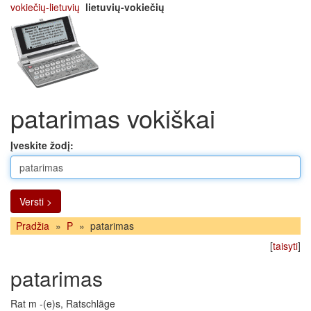
vokiečių-lietuvių
lietuvių-vokiečių
patarimas vokiškai
Įveskite žodį:
Versti >
Pradžia
»
P
»
patarimas
[
taisyti
]
patarimas
Rat m -(e)s, Ratschläge