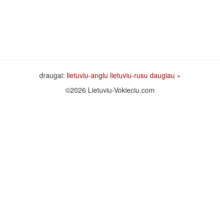
draugai:
lietuviu-anglu
lietuviu-rusu
daugiau »
©2026 Lietuviu-Vokieciu.com