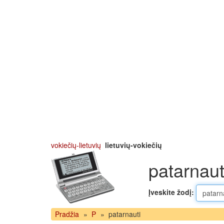
vokiečių-lietuvių
lietuvių-vokiečių
patarnaut
Įveskite žodį:
Pradžia
»
P
»
patarnauti