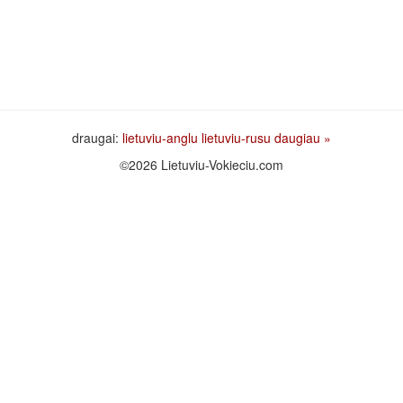
draugai:
lietuviu-anglu
lietuviu-rusu
daugiau »
©2026 Lietuviu-Vokieciu.com