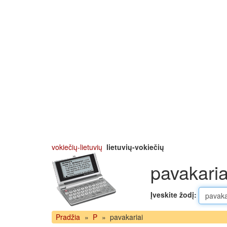
vokiečių-lietuvių
lietuvių-vokiečių
pavakaria
Įveskite žodį:
Pradžia
»
P
»
pavakariai