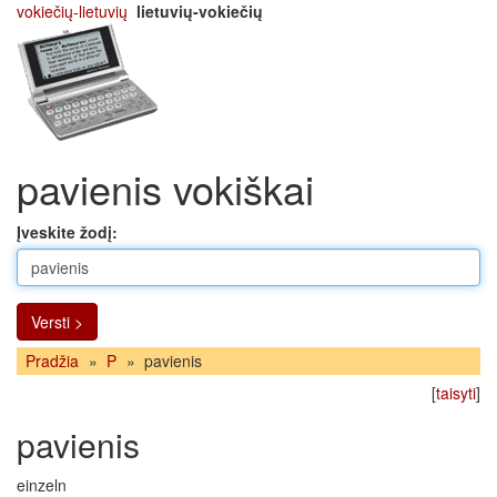
vokiečių-lietuvių
lietuvių-vokiečių
pavienis vokiškai
Įveskite žodį:
Versti >
Pradžia
»
P
»
pavienis
[
taisyti
]
pavienis
einzeln