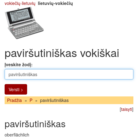
vokiečių-lietuvių
lietuvių-vokiečių
paviršutiniškas vokiškai
Įveskite žodį:
Versti >
Pradžia
»
P
»
paviršutiniškas
[
taisyti
]
paviršutiniškas
oberflächlich