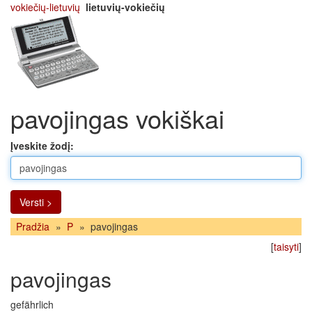
vokiečių-lietuvių
lietuvių-vokiečių
pavojingas vokiškai
Įveskite žodį:
Versti >
Pradžia
»
P
»
pavojingas
[
taisyti
]
pavojingas
gefährlich